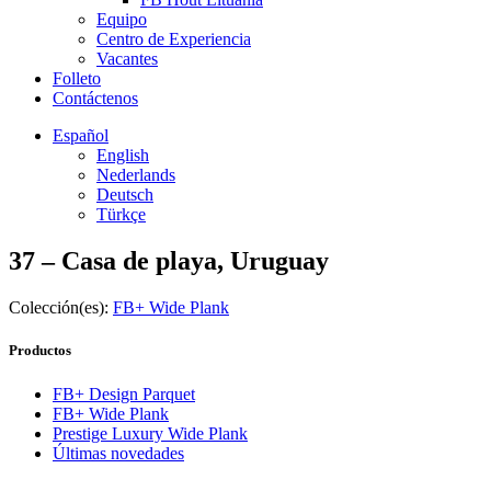
Equipo
Centro de Experiencia
Vacantes
Folleto
Contáctenos
Español
English
Nederlands
Deutsch
Türkçe
37 –
Casa de playa, Uruguay
Colección(es):
FB+ Wide Plank
Productos
FB+ Design Parquet
FB+ Wide Plank
Prestige Luxury Wide Plank
Últimas novedades