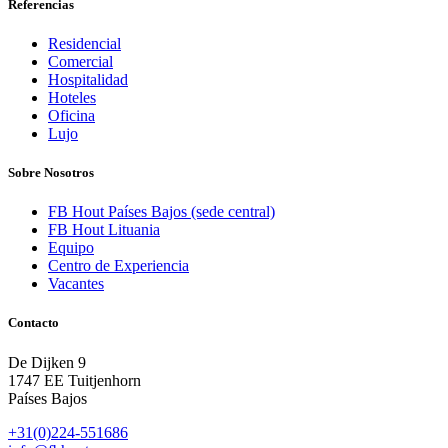
Referencias
Residencial
Comercial
Hospitalidad
Hoteles
Oficina
Lujo
Sobre Nosotros
FB Hout Países Bajos (sede central)
FB Hout Lituania
Equipo
Centro de Experiencia
Vacantes
Contacto
De Dijken 9
1747 EE Tuitjenhorn
Países Bajos
+31(0)224-551686